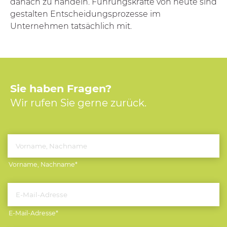
danach zu handeln. Führungskräfte von heute sind
gestalten Entscheidungsprozesse im
Unternehmen tatsächlich mit.
Sie haben Fragen?
Wir rufen Sie gerne zurück.
Pflichtfeld
Vorname, Nachname
*
Pflichtfeld
E-Mail-Adresse
*